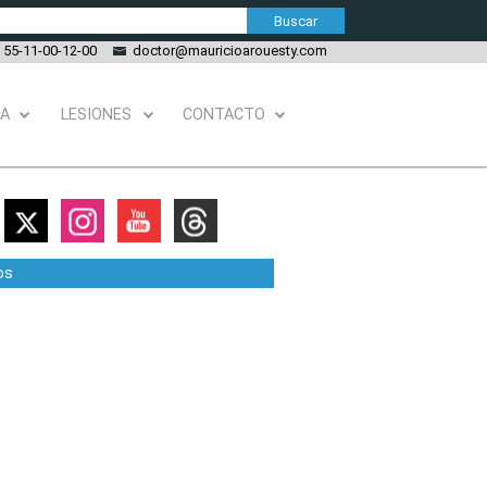
55-11-00-12-00
doctor@mauricioarouesty.com
IA
LESIONES
CONTACTO
os