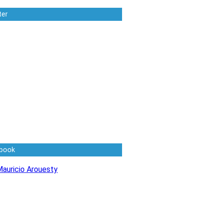
ter
book
auricio Arouesty