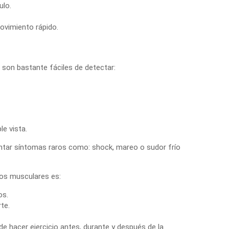
ulo.
ovimiento rápido.
son bastante fáciles de detectar:
e vista.
ntar síntomas raros como: shock, mareo o sudor frío
os musculares
es:
os.
te.
e hacer ejercicio antes, durante y después de la