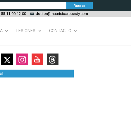
55-11-00-12-00
doctor@mauricioarouesty.com
IA
LESIONES
CONTACTO
os