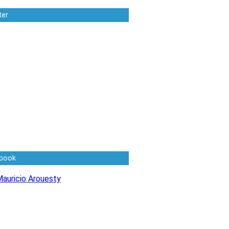
ter
book
auricio Arouesty