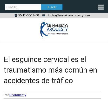
55-11-00-12-00
doctor@mauricioarouesty.com
PROLOTERAPIA
TRATAMIENTO PRP
El esguince cervical es el
ORTOPEDIA
traumatismo más común en
LESIONES
accidentes de tráfico
CONTACTO
Por
Dr.Arouesty