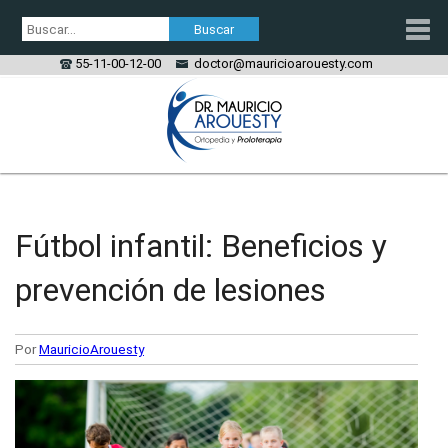
55-11-00-12-00
doctor@mauricioarouesty.com
PROLOTERAPIA
TRATAMIENTO PRP
Fútbol infantil: Beneficios y
ORTOPEDIA
prevención de lesiones
LESIONES
Por
MauricioArouesty
CONTACTO