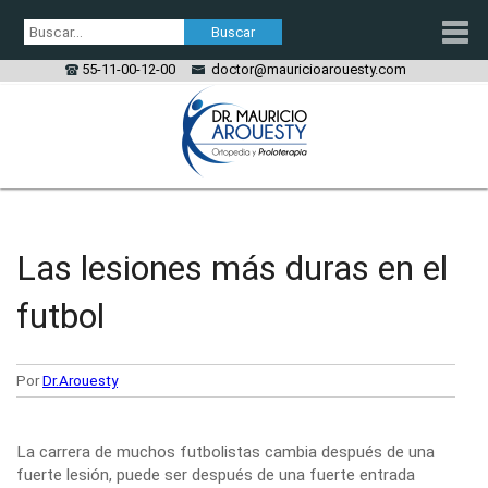
55-11-00-12-00
doctor@mauricioarouesty.com
PROLOTERAPIA
TRATAMIENTO PRP
Las lesiones más duras en el
ORTOPEDIA
futbol
LESIONES
Por
Dr.Arouesty
CONTACTO
La carrera de muchos futbolistas cambia después de una
fuerte lesión, puede ser después de una fuerte entrada