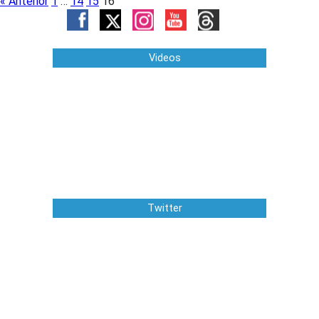
« Anterior
1
…
14
15
16
Videos
Twitter